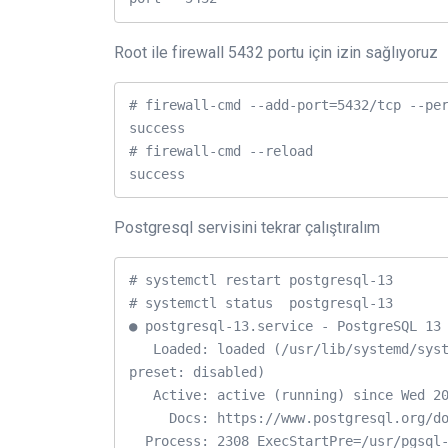
Root ile firewall 5432 portu için izin sağlıyoruz
# firewall-cmd --add-port=5432/tcp --per
success

# firewall-cmd --reload

Postgresql servisini tekrar çalıştıralım
# systemctl restart postgresql-13

# systemctl status  postgresql-13

● postgresql-13.service - PostgreSQL 13 
   Loaded: loaded (/usr/lib/systemd/system/postgresql-13.service; enabled; vendor 
preset: disabled)

   Active: active (running) since Wed 2021-02-17 16:33:53 +03; 1min 35s ago

     Docs: https://www.postgresql.org/docs/13/static/

  Process: 2308 ExecStartPre=/usr/pgsql-13/bin/postgresql-13-check-db-dir ${PGDATA} 