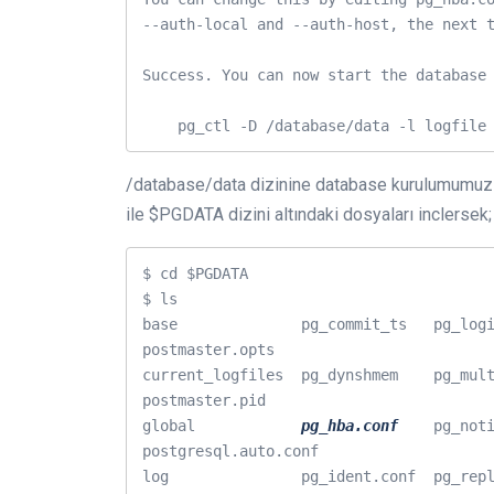
--auth-local and --auth-host, the next t
Success. You can now start the database 
/database/data dizinine database kurulumumuz ya
ile $PGDATA dizini altındaki dosyaları inclersek;
$ cd $PGDATA

$ ls

base              pg_commit_ts   pg_logical    
postmaster.opts

current_logfiles  pg_dynshmem    pg_multixact  
postmaster.pid

global            
pg_hba.conf
    pg_noti
postgresql.auto.conf
