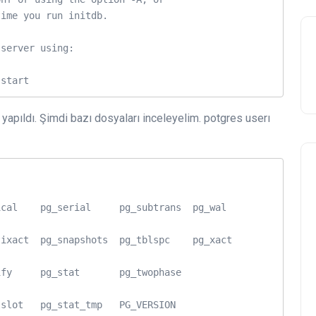
ime you run initdb.

server using:

pıldı. Şimdi bazı dosyaları inceleyelim. potgres userı
pg_serial     pg_subtrans  pg_wal                
pg_snapshots  pg_tblspc    pg_xact               
fy     pg_stat       pg_twophase  
log               pg_ident.conf  pg_replslot   pg_stat_tmp   PG_VERSION   