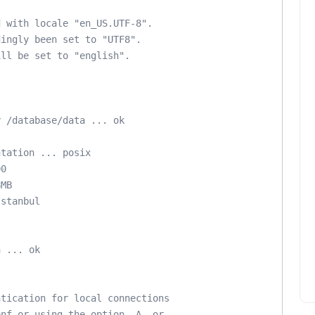
 with locale "en_US.UTF-8".

ingly been set to "UTF8".

ll be set to "english".

 /database/data ... ok

tation ... posix

0

MB

stanbul

 ... ok

tication for local connections

nf or using the option -A, or
