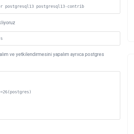
er postgresql13 postgresql13-contrib 
kliyoruz
ts
lım ve yetkilendirmesini yapalım ayrııca postgres
=26(postgres)

Oracle