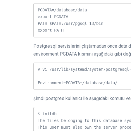
PGDATA=/database/data

export PGDATA

PATH=$PATH:/usr/pgsql-13/bin

Postgresql servislerini çlıştırmadan önce data 
environment PGDATA kısmını aşağıdaki gibi deği
# vi /usr/lib/systemd/system/postgresql-
Environment=PGDATA=/database/data/
şimdi postgres kullanıcı ile aşağıdaki komutu ve
$ initdb

The files belonging to this database sys
This user must also own the server proce