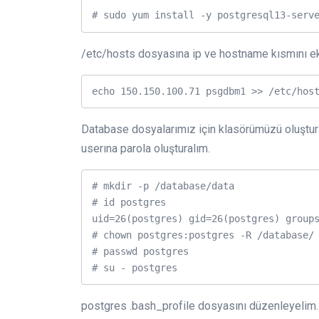
# sudo yum install -y postgresql13-serv
/etc/hosts dosyasına ip ve hostname kısmını e
echo 150.150.100.71 psgdbm1 >> /etc/hos
Database dosyalarımız için klasörümüzü oluştura
userına parola oluşturalım.
# mkdir -p /database/data

# id postgres

uid=26(postgres) gid=26(postgres) groups
# chown postgres:postgres -R /database/

# passwd postgres

# su - postgres
postgres .bash_profile dosyasını düzenleyelim.