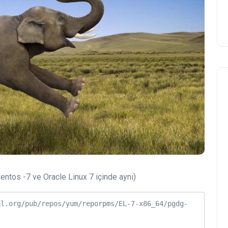
Centos -7 ve Oracle Linux 7 içinde aynı)
ql.org/pub/repos/yum/reporpms/EL-7-x86_64/pgdg-