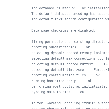
The database cluster will be initialized
The default database encoding has accord
The default text search configuration wi
Data page checksums are disabled.

fixing permissions on existing directory
creating subdirectories ... ok

selecting dynamic shared memory implemen
selecting default max_connections ... 10
selecting default shared_buffers ... 128
selecting default time zone ... Europe/I
creating configuration files ... ok

running bootstrap script ... ok

performing post-bootstrap initialization
syncing data to disk ... ok

initdb: warning: enabling "trust" authen
You can change this by editing pg_hba.co