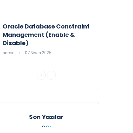
Oracle Database Constraint
FILE TO BLOB 
Management (Enable &
admin
02 Ekim 2
Disable)
admin
07 Nisan 2025
Son Yazılar