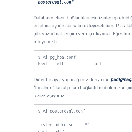
postgresql.conf
Database client bağlantıları için izinleri girebild
en altına aşağıdaki satırı ekleyerek tüm IP aralıkl
şifresiz olarak erişim vermiş oluyoruz. Eğer trus
isteyecektir
$ vi pg_hba.conf

host    all             all            
Diğer bir ayar yapacağımız dosya ise
postgresq
“localhos” tan alıp tüm bağlantıları dinlemesi içi
olarak açıyoruz.
$ vi postgresql.conf

listen_addresses = '*'

port = 5432