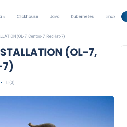
a
Clickhouse
Java
Kubernetes
Linux
LATION (OL-7, Centos-7, RedHat-7)
STALLATION (OL-7,
-7)
(0)