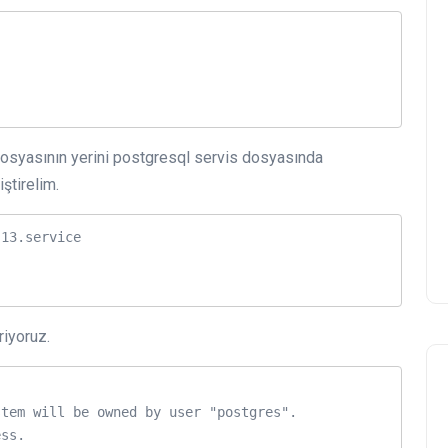
PL-SQL BLOB ALANDAKI
RESIM DATASINI JPG
DOSYASINA DONÜŞTÜREN
dosyasının yerini postgresql servis dosyasında
PROCEDUR (BLOB TO JPG)
ştirelim.
admin
10 Mart 2020
13.service

riyoruz.
tem will be owned by user "postgres".

ss.
