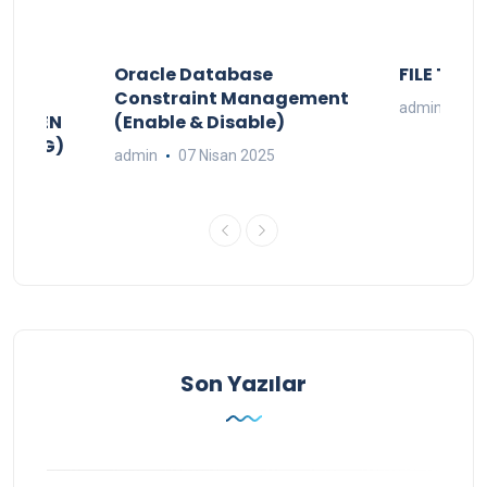
DAKI
Oracle Database
FILE TO B
PG
Constraint Management
admin
02 
ŞTÜREN
(Enable & Disable)
TO JPG)
admin
07 Nisan 2025
Son Yazılar