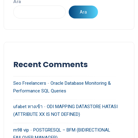
Ara
Ara
Recent Comments
Seo Freelancers
-
Oracle Database Monitoring &
Performance SQL Queries
ufabet ทางเข้า
-
ODI MAPPING DATASTORE HATASI
(ATTRIBUTE XX IS NOT DEFINED)
m98 vip
-
POSTGRESQL – BFM (BIDIRECTIONAL
FAILOVER MANAGER)