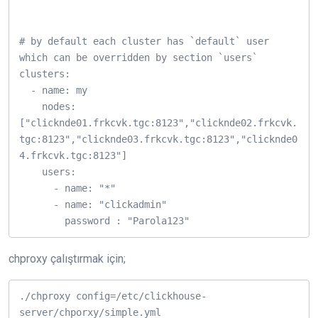
# by default each cluster has `default` user 
which can be overridden by section `users`

clusters:

  - name: my

    nodes: 
["clicknde01.frkcvk.tgc:8123","clicknde02.frkcvk.
tgc:8123","clicknde03.frkcvk.tgc:8123","clicknde0
4.frkcvk.tgc:8123"]

    users:

      - name: "*"

      - name: "clickadmin"

chproxy çalıştırmak için;
./chproxy config=/etc/clickhouse-