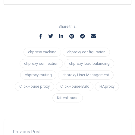
Share this:
chproxy caching
chproxy configuration
chproxy connection
chproxy load balancing
chproxy routing
chproxy User Management
ClickHouse proxy
ClickHouse-Bulk
HAproxy
KittenHouse
Previous Post