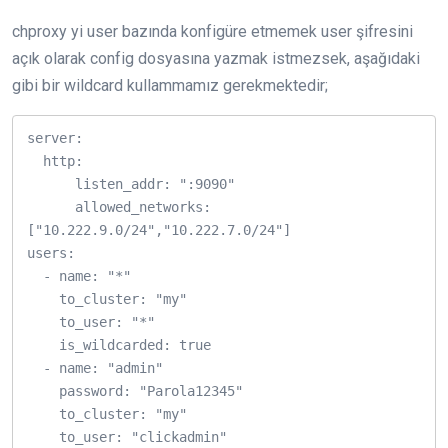
chproxy yi user bazında konfigüre etmemek user şifresini
açık olarak config dosyasına yazmak istmezsek, aşağıdaki
gibi bir wildcard kullammamız gerekmektedir;
server:

  http:

      listen_addr: ":9090"

      allowed_networks: 
["10.222.9.0/24","10.222.7.0/24"]

users:

  - name: "*"

    to_cluster: "my"

    to_user: "*"

    is_wildcarded: true

  - name: "admin"

    password: "Parola12345"

    to_cluster: "my"

    to_user: "clickadmin"
