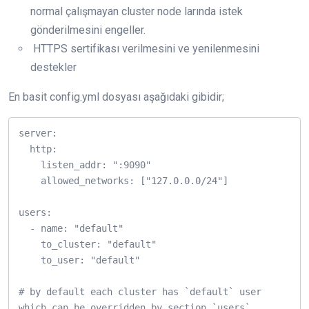
normal çalışmayan cluster node larında istek
gönderilmesini engeller.
HTTPS sertifikası verilmesini ve yenilenmesini
destekler
En basit config.yml dosyası aşağıdaki gibidir;
server:

  http:

    listen_addr: ":9090"

    allowed_networks: ["127.0.0.0/24"]

users:

  - name: "default"

    to_cluster: "default"

    to_user: "default"

# by default each cluster has `default` user 
which can be overridden by section `users`
